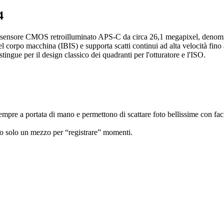
4
n sensore CMOS retroilluminato APS-C da circa 26,1 megapixel, denom
l corpo macchina (IBIS) e supporta scatti continui ad alta velocità fin
istingue per il design classico dei quadranti per l'otturatore e l'ISO.
re a portata di mano e permettono di scattare foto bellissime con faci
ero solo un mezzo per “registrare” momenti.