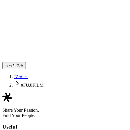
ｋａｙａ ┊︎ ｙａｙｏｉ
もっと見る
フォト
#FUJIFILM
Share Your Passion,
Find Your People.
Useful