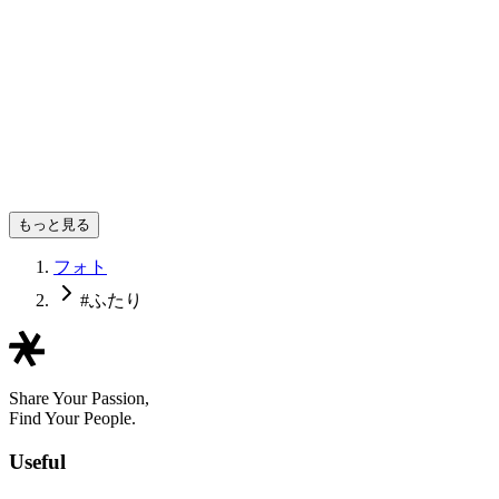
Tenzen Hiraoka
もっと見る
フォト
#ふたり
Share Your Passion,
Find Your People.
Useful