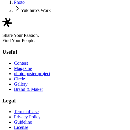
Photo
Yukihiro's Work
Share Your Passion,
Find Your People.
Useful
Contest
Magazine
photo poster project
Circle
Gallery
Brand & Maker
Legal
Terms of Use
Privacy Policy
Guideline
License