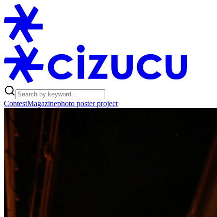
Contest
Magazine
photo poster project