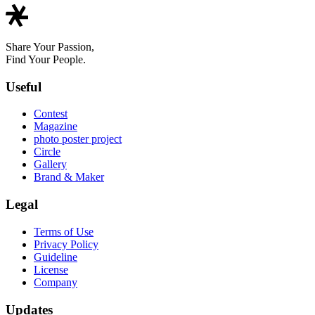
Share Your Passion,
Find Your People.
Useful
Contest
Magazine
photo poster project
Circle
Gallery
Brand & Maker
Legal
Terms of Use
Privacy Policy
Guideline
License
Company
Updates