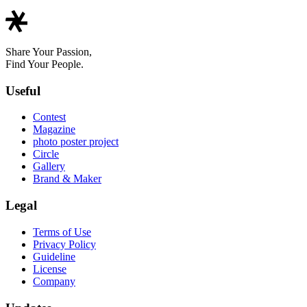
Share Your Passion,
Find Your People.
Useful
Contest
Magazine
photo poster project
Circle
Gallery
Brand & Maker
Legal
Terms of Use
Privacy Policy
Guideline
License
Company