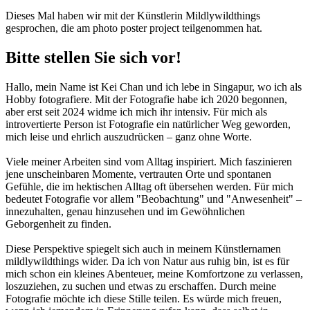
Dieses Mal haben wir mit der Künstlerin Mildlywildthings
gesprochen, die am photo poster project teilgenommen hat.
Bitte stellen Sie sich vor!
Hallo, mein Name ist Kei Chan und ich lebe in Singapur, wo ich als
Hobby fotografiere. Mit der Fotografie habe ich 2020 begonnen,
aber erst seit 2024 widme ich mich ihr intensiv. Für mich als
introvertierte Person ist Fotografie ein natürlicher Weg geworden,
mich leise und ehrlich auszudrücken – ganz ohne Worte.
Viele meiner Arbeiten sind vom Alltag inspiriert. Mich faszinieren
jene unscheinbaren Momente, vertrauten Orte und spontanen
Gefühle, die im hektischen Alltag oft übersehen werden. Für mich
bedeutet Fotografie vor allem "Beobachtung" und "Anwesenheit" –
innezuhalten, genau hinzusehen und im Gewöhnlichen
Geborgenheit zu finden.
Diese Perspektive spiegelt sich auch in meinem Künstlernamen
mildlywildthings wider. Da ich von Natur aus ruhig bin, ist es für
mich schon ein kleines Abenteuer, meine Komfortzone zu verlassen,
loszuziehen, zu suchen und etwas zu erschaffen. Durch meine
Fotografie möchte ich diese Stille teilen. Es würde mich freuen,