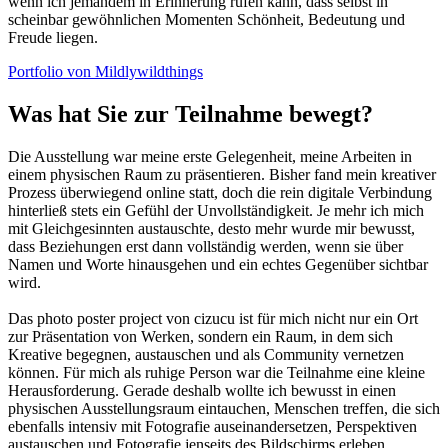
wenn ich jemandem in Erinnerung rufen kann, dass selbst in
scheinbar gewöhnlichen Momenten Schönheit, Bedeutung und
Freude liegen.
Portfolio von Mildlywildthings
Was hat Sie zur Teilnahme bewegt?
Die Ausstellung war meine erste Gelegenheit, meine Arbeiten in
einem physischen Raum zu präsentieren. Bisher fand mein kreativer
Prozess überwiegend online statt, doch die rein digitale Verbindung
hinterließ stets ein Gefühl der Unvollständigkeit. Je mehr ich mich
mit Gleichgesinnten austauschte, desto mehr wurde mir bewusst,
dass Beziehungen erst dann vollständig werden, wenn sie über
Namen und Worte hinausgehen und ein echtes Gegenüber sichtbar
wird.
Das photo poster project von cizucu ist für mich nicht nur ein Ort
zur Präsentation von Werken, sondern ein Raum, in dem sich
Kreative begegnen, austauschen und als Community vernetzen
können. Für mich als ruhige Person war die Teilnahme eine kleine
Herausforderung. Gerade deshalb wollte ich bewusst in einen
physischen Ausstellungsraum eintauchen, Menschen treffen, die sich
ebenfalls intensiv mit Fotografie auseinandersetzen, Perspektiven
austauschen und Fotografie jenseits des Bildschirms erleben.