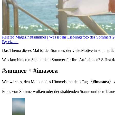
Related
Magazine
#summer | Was ist Ihr Lieblingsfoto des Sommers 
By
cizucu
Das Thema dieses Mal ist der Sommer, der viele Motive in sommerliche
Was kombinieren Sie mit dem Sommer für Ihre Aufnahmen? Selbst das
#summer × #imasora
Wie wäre es, den Moment des Himmels mit dem Tag
〈#imasora〉
z
Fotos von Sommerwolken oder der strahlenden Sonne und dem blaue