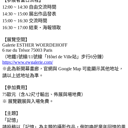
【參展者當日流程】
12:00 ~ 14:30 自由交流時間
14:30 ~ 15:00 展出作品發表
15:00 ~ 16:30 交流時間
16:30 ~ 17:00 結束・海報領取
【展覽空間】
Galerie ESTHER WOERDEHOFF
6 rue du Trésor 75003 Paris
（地鐵1號線/11號線「Hôtel de Ville站」步行6分鐘）
https://www.ewgalerie.com/
※此為新開幕畫廊，官網與 Google Map 可能顯示其他地址，
請以上述地址為準。
【參加費用】
75歐元（含A2尺寸輸出、佈展與場地費）
※ 展覽觀展與入場免費。
【主題】
「記憶」
請投稿以「記憶」為主題的攝影作品，例如喚起童年回憶的風