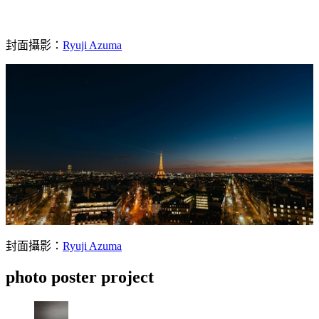
封面攝影：
Ryuji Azuma
封面攝影：
Ryuji Azuma
photo poster project