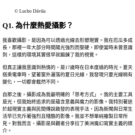
©︎ Lucho Dávila
Q1. 為什麼熱愛攝影？
我喜歡攝影，是因為可以透過光線去形塑現實。我在厄瓜多成
長，那裡一年大部分時間陽光強烈而堅硬，即使當時未曾意識
到，這樣的環境其實很早就鍛鍊了我的視覺。
但真正讓我意識到熱情的，是17歲時在日本度過的時光。夏天
搭乘電車時，望著窗外灑落的夏日光線，我發現只要光線稍有
變化，一切都會截然不同。
自那之後，攝影成為我最明確的「思考方式」。我的主要工具
是光，但我始終追求的是蘊含意義與魔力的影像。我特別著迷
於超現實主義與民間傳說啟發的表現手法，因為新聞與日常生
活早已充斥著強烈且殘酷的影像。我並不想單純複製日常所
見。對我而言，攝影是與觀者分享拉丁美洲魔幻寫實主義的媒
介。