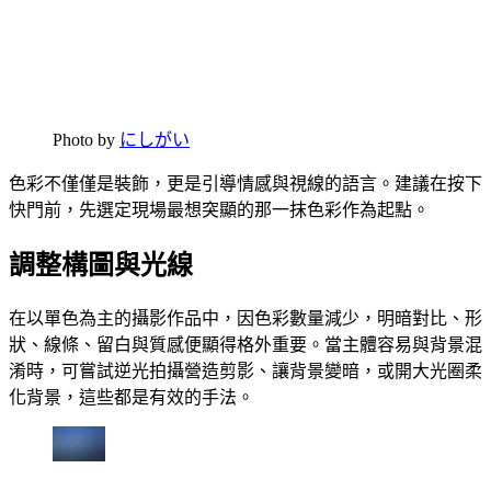
Photo by
にしがい
色彩不僅僅是裝飾，更是引導情感與視線的語言。建議在按下
快門前，先選定現場最想突顯的那一抹色彩作為起點。
調整構圖與光線
在以單色為主的攝影作品中，因色彩數量減少，明暗對比、形
狀、線條、留白與質感便顯得格外重要。當主體容易與背景混
淆時，可嘗試逆光拍攝營造剪影、讓背景變暗，或開大光圈柔
化背景，這些都是有效的手法。