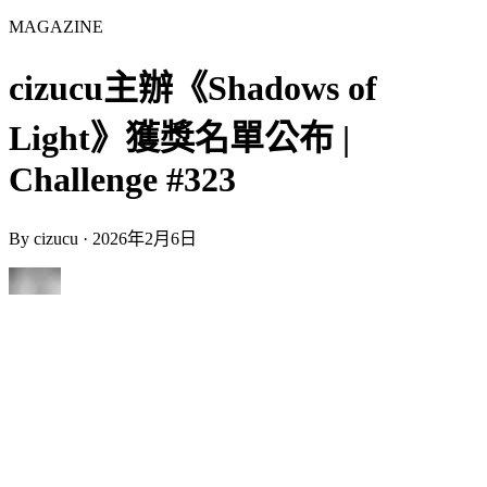
MAGAZINE
cizucu主辦《Shadows of
Light》獲獎名單公布 |
Challenge #323
By
cizucu
·
2026年2月6日