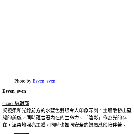
Photo by
Esven_sven
Esven_sven
cizucu編輯部
凝視柔和光線前方的水藍色雙眼令人印象深刻。主體散發出堅
毅的美感，同時蘊含著內在的生命力。「陰影」作為光的存
在，溫柔地照亮主體，同時也如同安全的歸屬感般陪伴著。