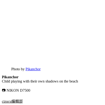
Photo by
Pikanchor
Pikanchor
Child playing with their own shadows on the beach
📷 NIKON D7500
cizucu編輯部