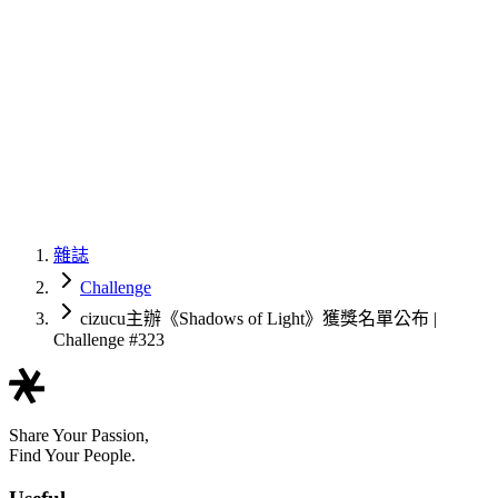
雜誌
Challenge
cizucu主辦《Shadows of Light》獲獎名單公布 |
Challenge #323
Share Your Passion,
Find Your People.