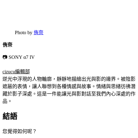
Photo by
侑奈
侑奈
📷 SONY α7 IV
cizucu編輯部
逆光中浮現的人物輪廓，靜靜地描繪出光與影的邊界。被陰影
遮蔽的表情，讓人聯想到各種情感與故事。情緒與思緒彷彿潛
藏於影子深處。這是一件能讓光與影對話至我們內心深處的作
品。
結語
您覺得如何呢？