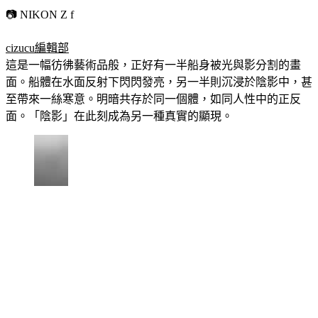
📷 NIKON Z f
cizucu編輯部
這是一幅彷彿藝術品般，正好有一半船身被光與影分割的畫
面。船體在水面反射下閃閃發亮，另一半則沉浸於陰影中，甚
至帶來一絲寒意。明暗共存於同一個體，如同人性中的正反
面。「陰影」在此刻成為另一種真實的顯現。