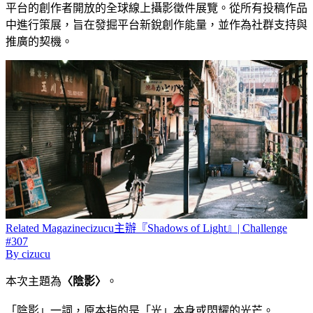
平台的創作者開放的全球線上攝影徵件展覽。從所有投稿作品
中進行策展，旨在發掘平台新銳創作能量，並作為社群支持與
推廣的契機。
Related
Magazine
cizucu主辦『Shadows of Light』| Challenge
#307
By
cizucu
本次主題為
〈陰影〉
。
「陰影」一詞，原本指的是「光」本身或閃耀的光芒。