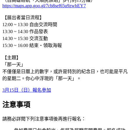
（自高雄輕軌「大順民族站」步行約13分鐘）
https://maps.app.goo.gl/7cb8sef65u9zwbEY7
【展出者當日流程】
12:00 ~ 13:30 自由交流時間
13:30 ~ 14:30 作品發表
14:30 ~ 15:30 交流互動
15:30 ~ 16:00 結束・領取海報
【主題】
「那一天」
不僅僅是日曆上的數字，或許是特別的紀念日，也可能是平凡
的星期二。你心中浮現的「那一天」。
3月15日（日）報名參加
注意事項
請務必詳閱下列注意事項後再進行報名：