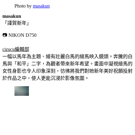
Photo by
masakun
masakun
「謹賀新年」
📷 NIKON D750
cizucu編輯部
一幅以馬年為主題、繪有壯麗白馬的繪馬映入鏡頭。奔騰的白
馬與「和平」二字，為觀者帶來新年希望。畫面中凝視繪馬的
女性身影也令人印象深刻，彷彿將我們對她新年美好祝願投射
於作品之中，使人更能沉浸於影像氛圍。