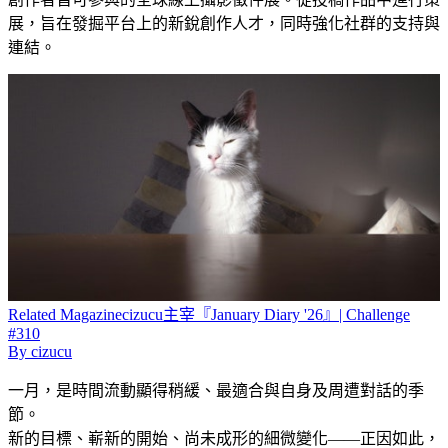
展，旨在發掘平台上的新銳創作人才，同時強化社群的支持與
連結。
Related
Magazine
cizucu主宰『January Diary '26』| Challenge
#310
By
cizucu
一月，是時間流動顯得稍緩、最適合與自身及周遭對話的季
節。
新的目標、嶄新的開始、尚未成形的細微變化——正因如此，