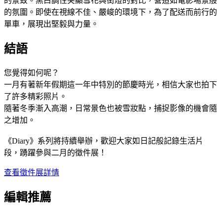
的景致。黑白調性突顯雪花與街燈的對比，營造如電影場景般
的氛圍。即使在視線不佳、嚴峻的環境下，為了配送而前行的
單車，展現出堅毅與力量。
結語
您覺得如何呢？
一月有著新年假期這一年中特別的節慶時光，相信大家也拍下
了許多精彩照片。
隨著冬季漸入高潮，日常景色也被雪妝點，捕捉影像的機會隨
之增加。
《Diary》系列將持續舉辦，歡迎大家如日記般記錄生活片
段，踴躍參與二月的徵件展！
查看徵件展詳情
編輯推薦