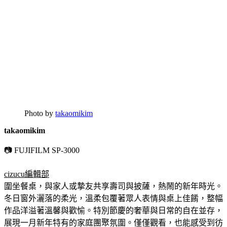
Photo by
takaomikim
takaomikim
📷 FUJIFILM SP-3000
cizucu編輯部
圍坐餐桌，與家人或摯友共享壽司與披薩，熱鬧的新年時光。
冬日窗外灑落的柔光，溫柔包覆著眾人表情與桌上佳餚，整幅
作品洋溢著溫馨與歡愉。特別節慶的奢華與日常的自在並存，
展現一月新年特有的家庭團聚氛圍。僅僅觀看，也能感受到彷