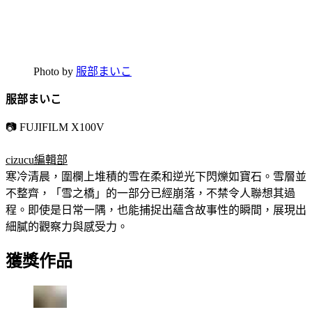
Photo by
服部まいこ
服部まいこ
📷 FUJIFILM X100V
cizucu編輯部
寒冷清晨，圍欄上堆積的雪在柔和逆光下閃爍如寶石。雪層並
不整齊，「雪之橋」的一部分已經崩落，不禁令人聯想其過
程。即使是日常一隅，也能捕捉出蘊含故事性的瞬間，展現出
細膩的觀察力與感受力。
獲獎作品