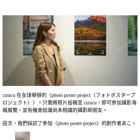
cizucu 在全球舉辦的〈photo poster project（フォトポスタープ
ロジェクト）〉。只需將照片投稿至 cizucu，即可參加攝影海
報展覽，並有機會結識尚未相識的攝影師朋友。
這次，我們採訪了參加〈photo poster project〉的創作者あこ。