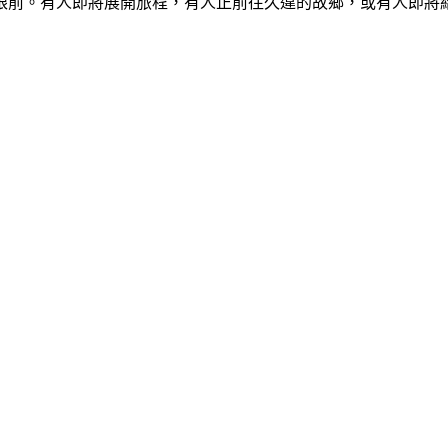
眼前。有人即將展開旅程，有人正前往久違的故鄉，或有人即將