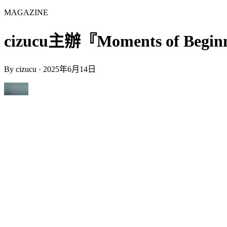
MAGAZINE
cizucu主辦『Moments of Beginni
By
cizucu
·
2025年6月14日