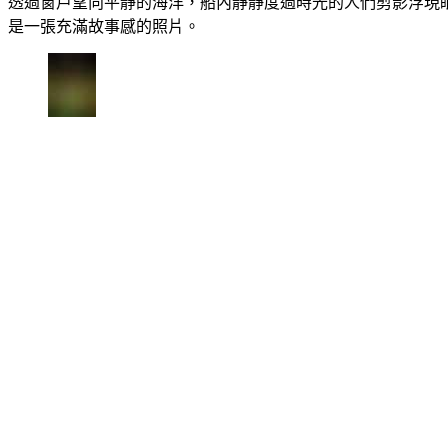
透過窗戶望向平靜的海洋，船內靜靜度過時光的人們剪影浮現
是一張充滿故事感的照片。