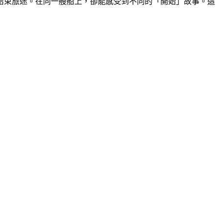
結束旅途。在同一艘船上，卻能感受到不同的「開始」故事。這