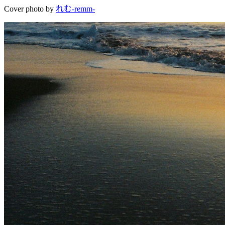
Cover photo by
れむ-remm-