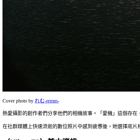
Cover photo by
れむ-remm-
熱愛攝影的創作者們分享他們的相機故事。「愛機」這個存在，映射
在社群媒體上快速流逝的數位照片中感到疲憊後，她選擇底片