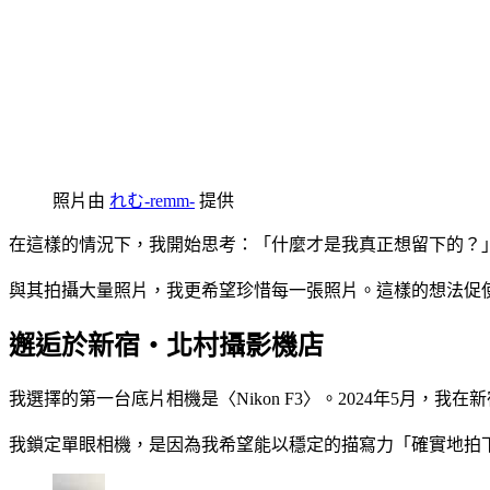
照片由
れむ-remm-
提供
在這樣的情況下，我開始思考：「什麼才是我真正想留下的？
與其拍攝大量照片，我更希望珍惜每一張照片。這樣的想法促
邂逅於新宿・北村攝影機店
我選擇的第一台底片相機是〈Nikon F3〉。2024年5月，我
我鎖定單眼相機，是因為我希望能以穩定的描寫力「確實地拍