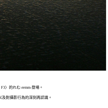
〉的れむ-remm-登場。
以及對攝影行為的深刻再認識。