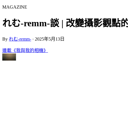
MAGAZINE
れむ-remm-談 | 改變攝影觀點的底片相
By
れむ-remm-
·
2025年5月13日
連載《我與我的相機》