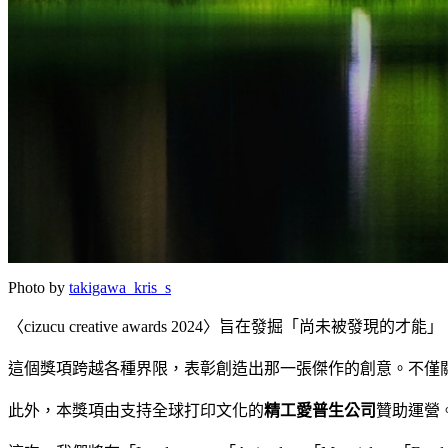
Photo by
takigawa_kris_s
〈cizucu creative awards 2024〉旨在發掘「尚未被發
這個獎項跨越各種界限，表彰創造出那一張傑作的創意。不僅
此外，本獎項由支持全球打印文化的
精工愛普生公司
贊助運營