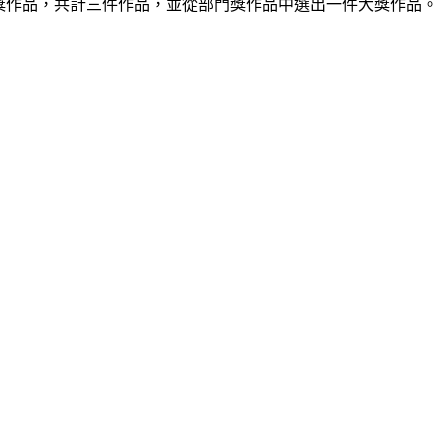
作品和一件部門獎作品，共計三件作品，並從部門獎作品中選出一件大獎作品。