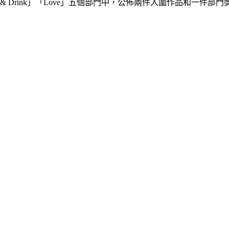
als」「Food & Drink」「Love」五個部門中，公佈兩件入圍