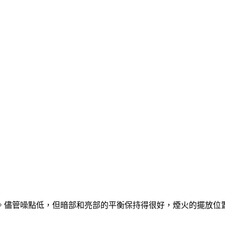
。儘管噪點低，但暗部和亮部的平衡保持得很好，煙火的擺放位