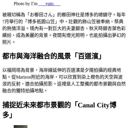
Photo by I’m
___yuto___
被親切稱為「お櫛田さん」的櫛田神社是博多的總鎮守。每年
7月舉行的「博多祇園山笠」中，壯觀的飾山笠被奉納，祭典
的熱情洋溢。境內有一對巨大的夫妻銀杏，秋天時銀杏葉色彩
繽紛，成為美麗的背景。夜間有燈光照明，也能拍攝出夢幻的
照片。
都市與海洋融合的風景「百道濱」
以福岡塔為背景，海岸線延伸的百道濱是夕陽拍攝的經典地
點。從Marizon附近的海岸，可以欣賞到染上橙色的天空與波
浪的反射，適合拍攝剪影。這裡是人工整備的都市景觀與自然
融合的獨特拍攝地點。
捕捉近未來都市景觀的「Canal City博
多」