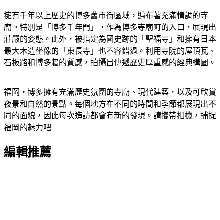
擁有千年以上歷史的博多舊市街區域，遍布著充滿情調的寺
廟。特別是「博多千年門」，作為博多寺廟町的入口，展現出
莊嚴的姿態。此外，被指定為國史跡的「聖福寺」和擁有日本
最大木造坐像的「東長寺」也不容錯過。利用寺院的屋頂瓦、
石板路和博多牆的質感，拍攝出傳遞歷史厚重感的經典構圖。
福岡・博多擁有充滿歷史氛圍的寺廟、現代建築，以及可欣賞
夜景和自然的景點。每個地方在不同的時間和季節都展現出不
同的面貌，因此每次造訪都會有新的發現。請攜帶相機，捕捉
福岡的魅力吧！
編輯推薦