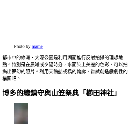
Photo by
mame
都市中的綠洲・大濠公園是利用湖面進行反射拍攝的理想地
點。特別是在晨曦或夕陽時分，水面染上美麗的色彩，可以拍
攝出夢幻的照片。利用天鵝船或橋的輪廓，嘗試創造戲劇性的
構圖吧。
博多的總鎮守與山笠祭典「櫛田神社」