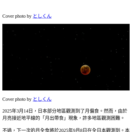
Cover photo by
としくん
Cover photo by
としくん
2025年3月14日，日本部分地區觀測到了月偏食。然而，由於
月亮接近地平線的「月出帶食」現象，許多地區觀測困難。
不過，下一次的月全食將於2025年9月8日在全日本觀測到。本