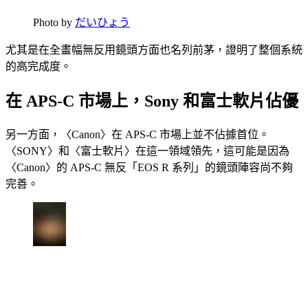
Photo by
だいひょう
尤其是在全畫幅無反用鏡頭方面也名列前茅，證明了整個系統
的高完成度。
在 APS-C 市場上，Sony 和富士軟片佔優
另一方面，〈Canon〉在 APS-C 市場上並不佔據首位。
〈SONY〉和〈富士軟片〉在這一領域領先，這可能是因為
〈Canon〉的 APS-C 無反「EOS R 系列」的鏡頭陣容尚不夠
完善。