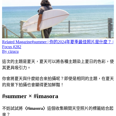
Related
Magazine
#summer | 你的2024年夏季最佳照片是什麼？ |
Focus #282
By
cizucu
這次的主題是夏天，夏天可以將各種主題染上夏日的色彩，使
其更具吸引力。
你會將夏天與什麼結合來拍攝呢？即使是相同的主題，在夏天
的背景下拍攝也會顯得更加鮮豔！
#summer × #imasora
不妨試試將
〈#imasora〉
這個收集瞬間天空照片的標籤結合起
來？