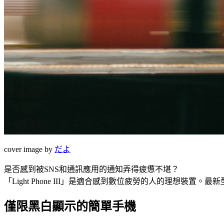
cover image by
だよ
是否感到被SNS和通訊應用的通知弄得疲憊不堪？
「Light Phone III」是適合感到數位疲勞的人的理想裝
僅限黑白顯示的簡單手機