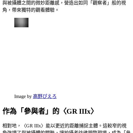
與被攝體之間的微妙距離感，營造出如同「觀察者」般的視
角，帶來獨特的觀看體驗。
Image by
高野ぴえろ
作為「參與者」的〈GR IIIx〉
相對地，〈GR IIIx〉能以更近的距離捕捉主體。這較窄的視
角強調了與被攝體的關聯，讓拍攝者彷彿親臨現場，成為「參