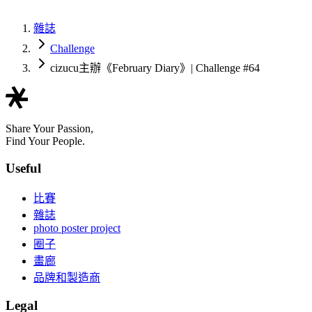
雜誌
Challenge
cizucu主辦《February Diary》| Challenge #64
Share Your Passion,
Find Your People.
Useful
比賽
雜誌
photo poster project
圈子
畫廊
品牌和製造商
Legal