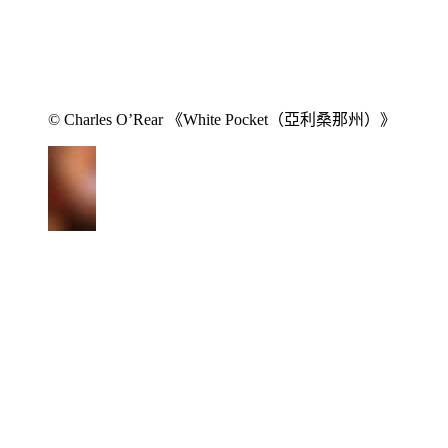
© Charles O’Rear 《White Pocket（亞利桑那州）》