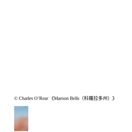
© Charles O’Rear 《Maroon Bells（科羅拉多州）》