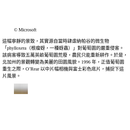
© Microsoft
這幅寧靜的景致，其實源自當時肆虐納帕谷的微生物
「phylloxera（根瘤蚜，一種蚜蟲）」對葡萄園的嚴重侵害。
該病害導致五萬英畝葡萄園荒廢，農民只能重新耕作。於是，
北加州的景觀轉變為美麗的田園風貌。1996 年，正值葡萄園
重生之際，O’Rear 以中片幅相機與富士彩色底片，捕捉下這
片風景。