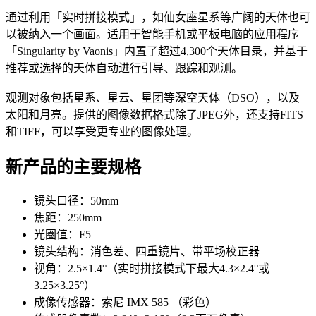
通过利用「实时拼接模式」，如仙女座星系等广阔的天体也可
以被纳入一个画面。适用于智能手机或平板电脑的应用程序
「Singularity by Vaonis」内置了超过4,300个天体目录，并基于
推荐或选择的天体自动进行引导、跟踪和观测。
观测对象包括星系、星云、星团等深空天体（DSO），以及
太阳和月亮。提供的图像数据格式除了JPEG外，还支持FITS
和TIFF，可以享受更专业的图像处理。
新产品的主要规格
镜头口径：50mm
焦距：250mm
光圈值：F5
镜头结构：消色差、四重镜片、带平场校正器
视角：2.5×1.4°（实时拼接模式下最大4.3×2.4°或
3.25×3.25°）
成像传感器：索尼 IMX 585 （彩色）