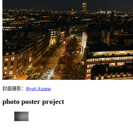
封面摄影：
Ryuji Azuma
photo poster project