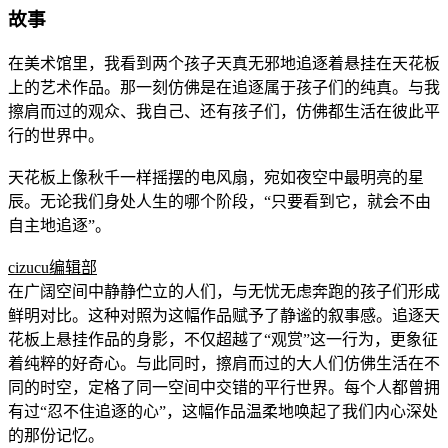
故事
在美术馆里，我看到两个孩子天真无邪地追逐着悬挂在天花板
上的艺术作品。那一刻仿佛是在追逐属于孩子们的纯真。与我
擦肩而过的观众、我自己、还有孩子们，仿佛都生活在彼此平
行的世界中。
天花板上像秋千一样摇摆的电风扇，宛如夜空中最明亮的星
辰。无论我们身处人生的哪个阶段，“只要看到它，就会不由
自主地追逐”。
cizucu编辑部
在广阔空间中静静伫立的人们，与无忧无虑奔跑的孩子们形成
鲜明对比。这种对照为这幅作品赋予了静谧的叙事感。追逐天
花板上悬挂作品的身影，不仅超越了“观赏”这一行为，更象征
着纯粹的好奇心。与此同时，擦肩而过的大人们仿佛生活在不
同的时空，定格了同一空间中交错的平行世界。每个人都曾拥
有过“忍不住追逐的心”，这幅作品温柔地唤起了我们内心深处
的那份记忆。