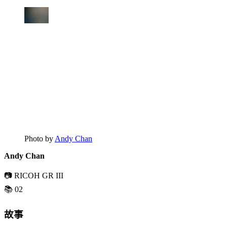
Photo by
Andy Chan
Andy Chan
📷 RICOH GR III
📚 02
故事