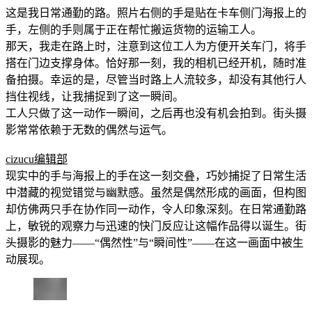
这是我日常通勤的路。照片右侧的手是贴在卡车侧门海报上的
手，左侧的手则属于正在帮忙搬运货物的运输工人。
那天，我走在路上时，注意到这位工人为方便开关车门，将手
搭在门边支撑身体。恰好那一刻，我的相机已经开机，随时准
备拍摄。幸运的是，尽管当时路上人流较多，却没有其他行人
挡住视线，让我捕捉到了这一瞬间。
工人只做了这一动作一瞬间，之后再也没有机会拍到。街头摄
影常常依赖于无数的偶然与运气。
cizucu编辑部
现实中的手与海报上的手在这一刻交叠，巧妙捕捉了日常生活
中潜藏的视觉错觉与幽默感。虽然是偶然形成的画面，但构图
却仿佛两只手在协作同一动作，令人印象深刻。在日常通勤路
上，敏锐的观察力与迅速的快门反应让这幅作品得以诞生。街
头摄影的魅力——“偶然性”与“瞬间性”——在这一画面中被生
动展现。