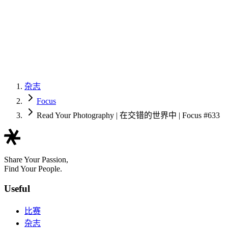
杂志
Focus
Read Your Photography | 在交错的世界中 | Focus #633
Share Your Passion,
Find Your People.
Useful
比赛
杂志