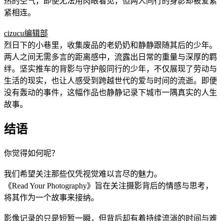
热的空气，即使无法用肉眼看见，但两人同行的身影却被爱紧
紧相连。
cizucu编辑部
烈日下的小巷里，收集废品的老奶奶和静静跟随其后的少年。
两人之间无需多言的距离感中，流露出日常的重量与深厚的羁
绊。坚实推车的背影与守护般同行的少年，不仅展现了劳动与
生活的现实，也让人感受到跨越世代的爱与时间的流逝。即便
没有轰动的事件，这幅作品也静静记录下城市一隅真实的人生
故事。
结语
你觉得如何呢？
我们希望关注那些仅凭视觉难以言尽的魅力。
《Read Your Photography》旨在关注摄影背后的情感与思考，
将其作为一个故事来接纳。
影像记录的只是短暂一瞬，但背后却有着持续流淌的时间与难