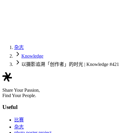
杂志
Knowledge
以摄影追溯「创作者」的时光 | Knowledge #421
Share Your Passion,
Find Your People.
Useful
比赛
杂志
photo poster project