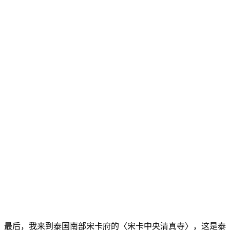
最后，我来到泰国南部宋卡府的〈宋卡中央清真寺〉，这是泰