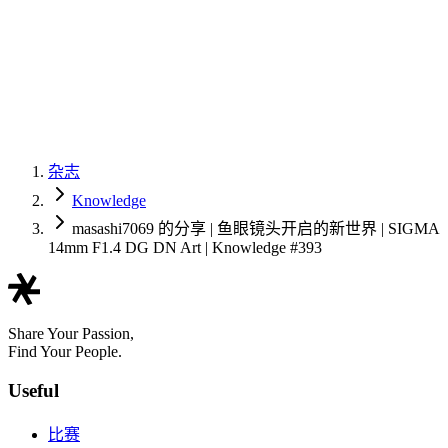
杂志
Knowledge
masashi7069 的分享 | 鱼眼镜头开启的新世界 | SIGMA
14mm F1.4 DG DN Art | Knowledge #393
Share Your Passion,
Find Your People.
Useful
比赛