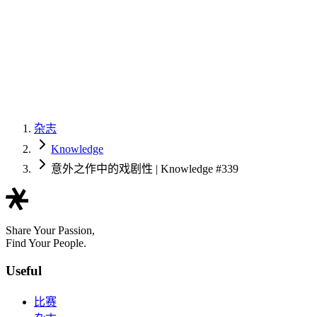
杂志
Knowledge
意外之作中的戏剧性 | Knowledge #339
Share Your Passion,
Find Your People.
Useful
比赛