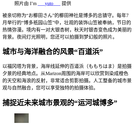
照片由 I’m
___yuto___
提供
被亲切称为“お櫛田さん”的櫛田神社是博多的总镇守。每年7
月举行的“博多祇园山笠”中，壮观的装饰山笠被奉纳，节日的
热情弥漫。境内有一对大银杏树，秋天时银杏变色成为美丽的
背景。夜间灯光照明，您还可以拍摄到梦幻般的照片。
城市与海洋融合的风景“百道浜”
以福冈塔为背景，海岸线延伸的百道浜（ももちはま）是拍摄
夕景的经典地点。从Marizon周围的海岸可以欣赏到染成橙色
的天空和海浪的反射，非常适合剪影拍摄。人工整备的城市景
观与自然融合，您可以享受独特的拍摄体验。
捕捉近未来城市景观的“运河城博多”