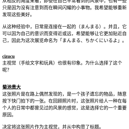
从相反的角度来看，即使在自己平常看到的风景中，也有一些
只是因为没有注意到而在瞬间闪耀的小事物。我希望能够重新
发现这些美好。
从这种经验中，日常是连接在一起的（まんまる）。并且，它
可以因为自己的意识而变得近或远，希望能够让它更加贴近自
己，因此为这次展览命名为「まんまる、ちかくにいるよ」。
cizucu
主视觉（手绘文字和玩具）也很有印象。为什么选择了这个
呢？
菊池贵大
这张照片是在路上偶然发现的，是一个孩子遗忘的物品，随意
按下快门拍下的一张。在回顾照片时，这张照片给人一种在每
个人的日常中都曾见过的风景的感觉，这是选择它的一个重要
原因。
决定将这张照片作为主视觉，并从中构思了标题。