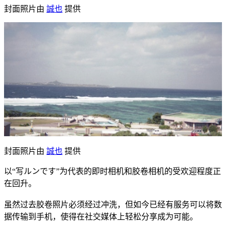
封面照片由
誠也
提供
封面照片由
誠也
提供
以“写ルンです”为代表的即时相机和胶卷相机的受欢迎程度正
在回升。
虽然过去胶卷照片必须经过冲洗，但如今已经有服务可以将数
据传输到手机，使得在社交媒体上轻松分享成为可能。