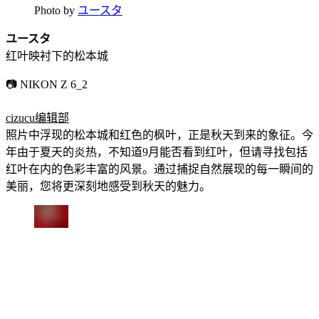
Photo by
ユースタ
ユースタ
红叶映衬下的松本城
📷 NIKON Z 6_2
cizucu编辑部
照片中浮现的松本城和红色的枫叶，正是秋天到来的象征。今
年由于夏天的炎热，不知道9月能否看到红叶，但请寻找包括
红叶在内的色彩丰富的风景。通过捕捉自然展现的每一瞬间的
美丽，您将更深刻地感受到秋天的魅力。