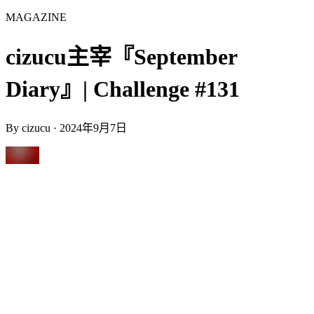
MAGAZINE
cizucu主宰『September
Diary』| Challenge #131
By
cizucu
·
2024年9月7日