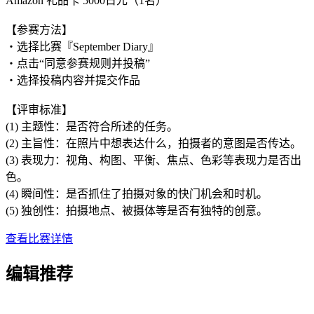
Amazon 礼品卡 5000日元（1名）
【参赛方法】
・选择比赛『September Diary』
・点击“同意参赛规则并投稿”
・选择投稿内容并提交作品
【评审标准】
(1) 主题性：是否符合所述的任务。
(2) 主旨性：在照片中想表达什么，拍摄者的意图是否传达。
(3) 表现力：视角、构图、平衡、焦点、色彩等表现力是否出
色。
(4) 瞬间性：是否抓住了拍摄对象的快门机会和时机。
(5) 独创性：拍摄地点、被摄体等是否有独特的创意。
查看比赛详情
编辑推荐