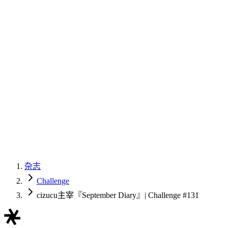
杂志
Challenge
cizucu主宰『September Diary』| Challenge #131