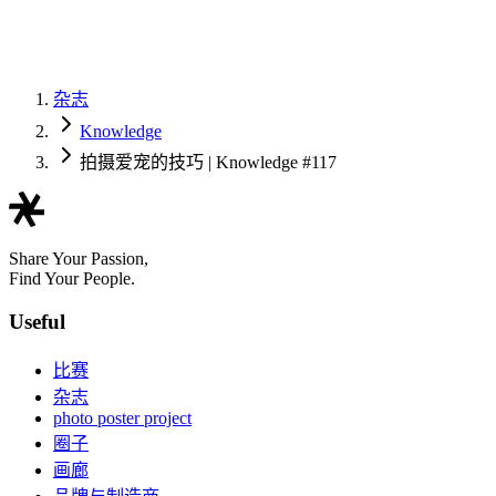
杂志
Knowledge
拍摄爱宠的技巧 | Knowledge #117
Share Your Passion,
Find Your People.
Useful
比赛
杂志
photo poster project
圈子
画廊