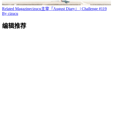
Related
Magazine
cizucu主宰『August Diary』 | Challenge #119
By
cizucu
编辑推荐