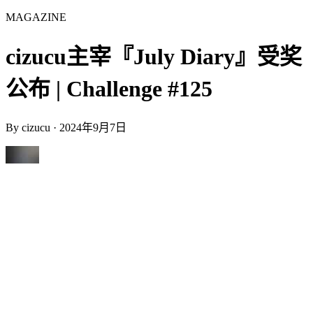
MAGAZINE
cizucu主宰『July Diary』受奖
公布 | Challenge #125
By
cizucu
·
2024年9月7日