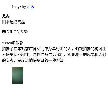
Image by
えみ
えみ
阳伞是必需品
📷 NIKON Z 50
cizucu编辑部
拍摄了在车站前广阔空间中撑伞行走的人。俯视拍摄的构图让
人感受到戏剧性。这件作品告诉我们，观察夏日的风景和人们
的姿态，是度过愉快夏日的一种方法。