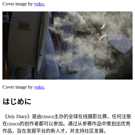
Cover image by
yuko.
Cover image by
yuko.
はじめに
《July Diary》是由cizucu主办的全球在线摄影比赛，任何注册
在cizucu的创作者都可以参加。通过从参赛作品中策划出优秀
作品，旨在发掘平台的新人才，并支持社区发展。