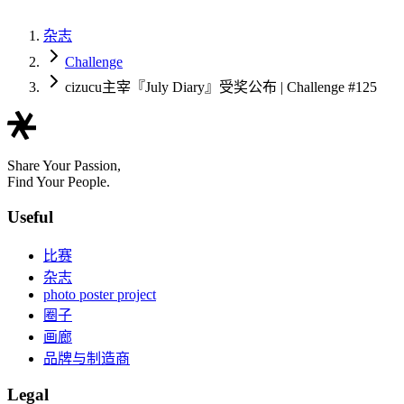
杂志
Challenge
cizucu主宰『July Diary』受奖公布 | Challenge #125
Share Your Passion,
Find Your People.
Useful
比赛
杂志
photo poster project
圈子
画廊
品牌与制造商
Legal