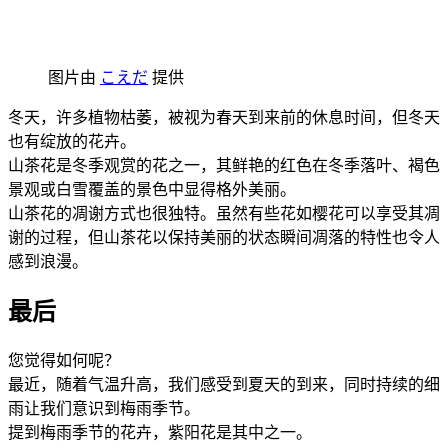
图片由
こえだ
提供
冬天，许多植物枯萎，被视为春天到来前的休息时间，但冬天
也有绽放的花卉。
山茶花是冬季观赏的花之一，其鲜艳的红色在冬季落叶、褐色
景观或白雪覆盖的景色中显得格外美丽。
山茶花的凋谢方式也很独特。虽然有些花如樱花可以享受其凋
谢的过程，但山茶花以保持美丽的状态瞬间凋落的特性也令人
感到浪漫。
最后
您觉得如何呢？
最近，随着气温升高，我们感受到夏天的到来，同时持续的细
雨让我们意识到梅雨季节。
提到梅雨季节的花卉，紫阳花是其中之一。