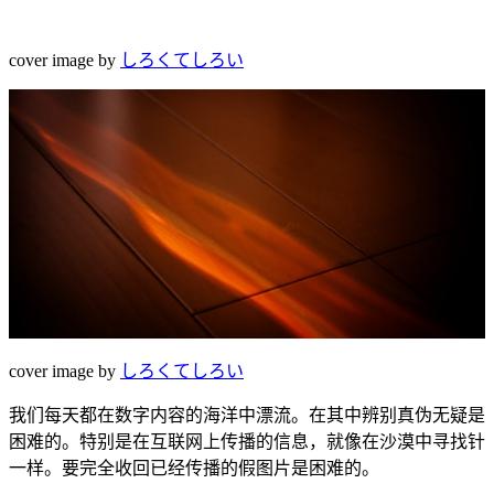
cover image by
しろくてしろい
cover image by
しろくてしろい
我们每天都在数字内容的海洋中漂流。在其中辨别真伪无疑是
困难的。特别是在互联网上传播的信息，就像在沙漠中寻找针
一样。要完全收回已经传播的假图片是困难的。