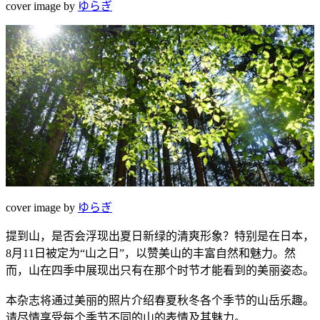
cover image by
ゆらぎ
cover image by
ゆらぎ
提到山，是否会浮现出夏日新绿的清爽形象？特别是在日本，
8月11日被定为“山之日”，以赞美山的丰富自然和魅力。然
而，山在四季中展现出只有在那个时节才能看到的美丽姿态。
本杂志将通过美丽的照片介绍春夏秋冬各个季节的山岳乐趣。
请尽情享受每个季节不同的山的表情及其魅力。