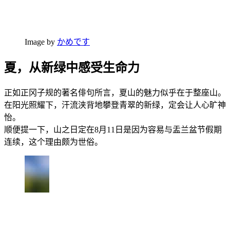
Image by
かめです
夏，从新绿中感受生命力
正如正冈子规的著名俳句所言，夏山的魅力似乎在于整座山。
在阳光照耀下，汗流浃背地攀登青翠的新绿，定会让人心旷神
怡。
顺便提一下，山之日定在8月11日是因为容易与盂兰盆节假期
连续，这个理由颇为世俗。