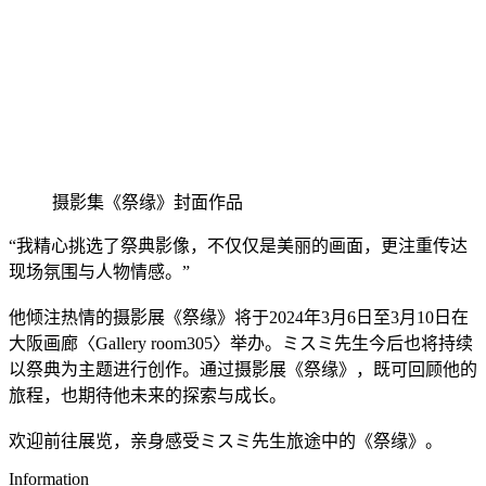
摄影集《祭缘》封面作品
“我精心挑选了祭典影像，不仅仅是美丽的画面，更注重传达
现场氛围与人物情感。”
他倾注热情的摄影展《祭缘》将于2024年3月6日至3月10日在
大阪画廊〈Gallery room305〉举办。ミスミ先生今后也将持续
以祭典为主题进行创作。通过摄影展《祭缘》，既可回顾他的
旅程，也期待他未来的探索与成长。
欢迎前往展览，亲身感受ミスミ先生旅途中的《祭缘》。
Information