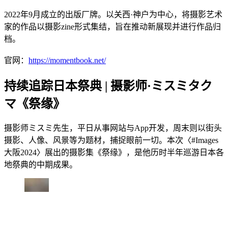
2022年9月成立的出版厂牌。以关西·神户为中心，将摄影艺术
家的作品以摄影zine形式集结，旨在推动新展现并进行作品归
档。
官网：
https://momentbook.net/
持续追踪日本祭典 | 摄影师·ミスミタク
マ《祭缘》
摄影师ミスミ先生，平日从事网站与App开发，周末则以街头
摄影、人像、风景等为题材，捕捉眼前一切。本次〈#Images
大阪2024〉展出的摄影集《祭缘》，是他历时半年巡游日本各
地祭典的中期成果。