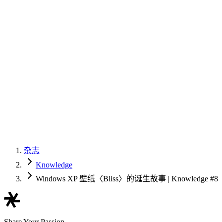
杂志
Knowledge
Windows XP 壁纸〈Bliss〉的诞生故事 | Knowledge #8
Share Your Passion,