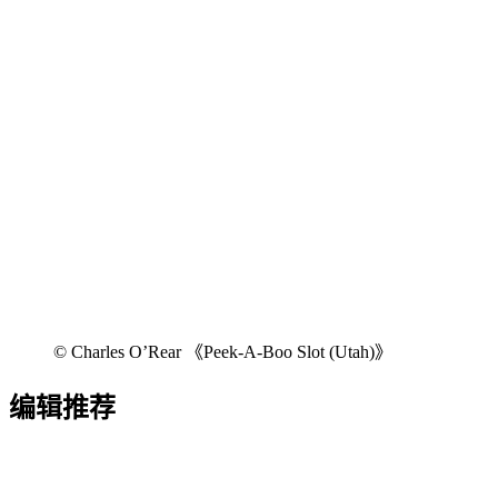
© Charles O’Rear 《Peek-A-Boo Slot (Utah)》
编辑推荐