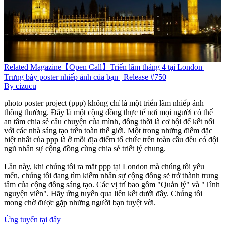
Related
Magazine
【Open Call】Triển lãm tháng 4 tại London |
Trưng bày poster nhiếp ảnh của bạn | Release #750
By
cizucu
photo poster project (ppp) không chỉ là một triển lãm nhiếp ảnh
thông thường. Đây là một cộng đồng thực tế nơi mọi người có thể
an tâm chia sẻ câu chuyện của mình, đồng thời là cơ hội để kết nối
với các nhà sáng tạo trên toàn thế giới. Một trong những điểm đặc
biệt nhất của ppp là ở mỗi địa điểm tổ chức trên toàn cầu đều có đội
ngũ nhân sự cộng đồng cùng chia sẻ triết lý chung.
Lần này, khi chúng tôi ra mắt ppp tại London mà chúng tôi yêu
mến, chúng tôi đang tìm kiếm nhân sự cộng đồng sẽ trở thành trung
tâm của cộng đồng sáng tạo. Các vị trí bao gồm "Quản lý" và "Tình
nguyện viên". Hãy ứng tuyển qua liên kết dưới đây. Chúng tôi
mong chờ được gặp những người bạn tuyệt vời.
Ứng tuyển tại đây