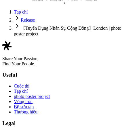
Tạp chí
Release
【Tuyển Dụng Nhân Sự Cộng Đồng】London | photo
poster project
Share Your Passion,
Find Your People.
Useful
Cuộc thi
Tạp chí
photo poster project
Vòng tròn
Bộ sưu tập
Thương hiệu
Legal