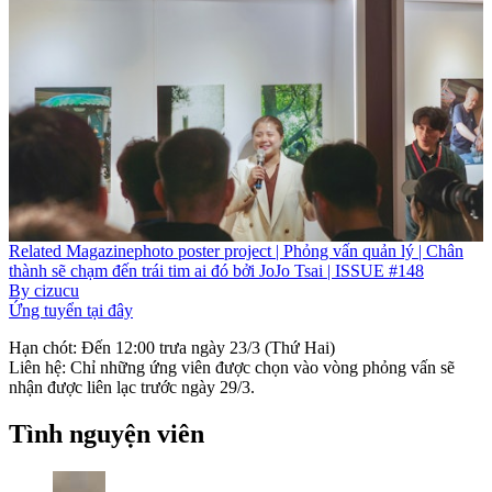
Related
Magazine
photo poster project | Phỏng vấn quản lý | Chân
thành sẽ chạm đến trái tim ai đó bởi JoJo Tsai | ISSUE #148
By
cizucu
Ứng tuyển tại đây
Hạn chót: Đến 12:00 trưa ngày 23/3 (Thứ Hai)
Liên hệ: Chỉ những ứng viên được chọn vào vòng phỏng vấn sẽ
nhận được liên lạc trước ngày 29/3.
Tình nguyện viên