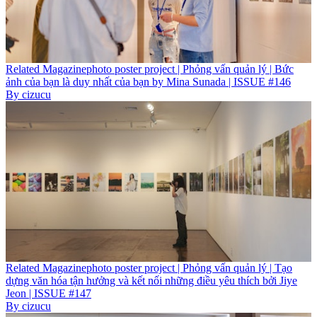
Related
Magazine
photo poster project | Phỏng vấn quản lý | Bức
ảnh của bạn là duy nhất của bạn by Mina Sunada | ISSUE #146
By
cizucu
Related
Magazine
photo poster project | Phỏng vấn quản lý | Tạo
dựng văn hóa tận hưởng và kết nối những điều yêu thích bởi Jiye
Jeon | ISSUE #147
By
cizucu