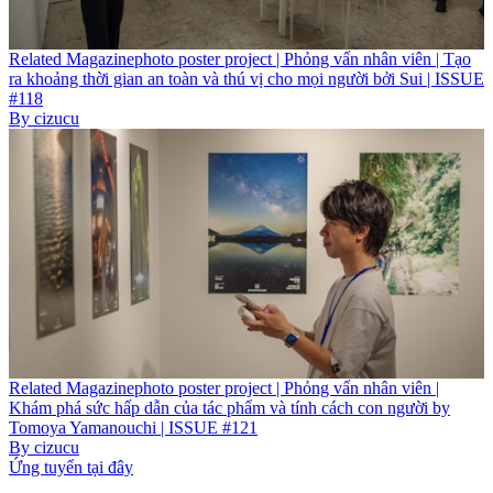
Related
Magazine
photo poster project | Phỏng vấn nhân viên | Tạo
ra khoảng thời gian an toàn và thú vị cho mọi người bởi Sui | ISSUE
#118
By
cizucu
Related
Magazine
photo poster project | Phỏng vấn nhân viên |
Khám phá sức hấp dẫn của tác phẩm và tính cách con người by
Tomoya Yamanouchi | ISSUE #121
By
cizucu
Ứng tuyển tại đây