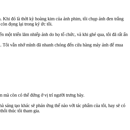
nh. Khi đó là thời kỳ hoàng kim của ảnh phim, tôi chụp ảnh đen trắng
còn đọng lại trong ký ức tôi.
n một triển lãm nhiếp ảnh do họ tổ chức, và khi ghé qua, tôi đã rất ấn
mới. Tôi vẫn nhớ mình đã nhanh chóng đến cửa hàng máy ảnh để mua
m mà còn có thể đứng ở vị trí người trưng bày.
nhà sáng tạo khác sẽ phản ứng thế nào với tác phẩm của tôi, hay sẽ có
hôi thúc tôi tham gia.