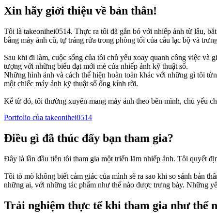
Xin hãy giới thiệu về bản thân!
Tôi là takeonihei0514. Thực ra tôi đã gắn bó với nhiếp ảnh từ lâu, bắ
bằng máy ảnh cũ, tự tráng rửa trong phòng tối của câu lạc bộ và trưng
Sau khi đi làm, cuộc sống của tôi chủ yếu xoay quanh công việc và gia
tượng với những biểu đạt mới mẻ của nhiếp ảnh kỹ thuật số.
Những hình ảnh và cách thể hiện hoàn toàn khác với những gì tôi từ
một chiếc máy ảnh kỹ thuật số ống kính rời.
Kể từ đó, tôi thường xuyên mang máy ảnh theo bên mình, chủ yếu chụ
Portfolio của takeonihei0514
Điều gì đã thúc đẩy bạn tham gia?
Đây là lần đầu tiên tôi tham gia một triển lãm nhiếp ảnh. Tôi quyết 
Tôi tò mò không biết cảm giác của mình sẽ ra sao khi so sánh bản thân
những ai, với những tác phẩm như thế nào được trưng bày. Những yếu 
Trải nghiệm thực tế khi tham gia như thế 