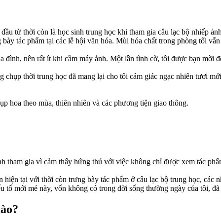
t đầu từ thời còn là học sinh trung học khi tham gia câu lạc bộ nhiếp ả
 bày tác phẩm tại các lễ hội văn hóa. Mùi hóa chất trong phòng tối vẫn 
 đình, nên rất ít khi cầm máy ảnh. Một lần tình cờ, tôi được bạn mời đế
ng chụp thời trung học đã mang lại cho tôi cảm giác ngạc nhiên tươi 
p hoa theo mùa, thiên nhiên và các phương tiện giao thông.
định tham gia vì cảm thấy hứng thú với việc không chỉ được xem tác phẩ
 hiện tại với thời còn trưng bày tác phẩm ở câu lạc bộ trung học, các 
tố mới mẻ này, vốn không có trong đời sống thường ngày của tôi, đã t
nào?