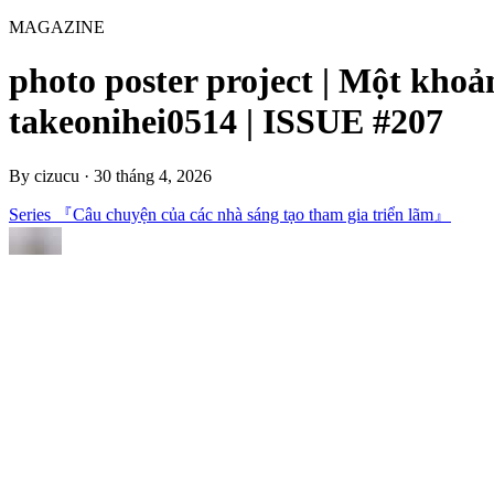
MAGAZINE
photo poster project | Một khoả
takeonihei0514 | ISSUE #207
By
cizucu
·
30 tháng 4, 2026
Series 『Câu chuyện của các nhà sáng tạo tham gia triển lãm』