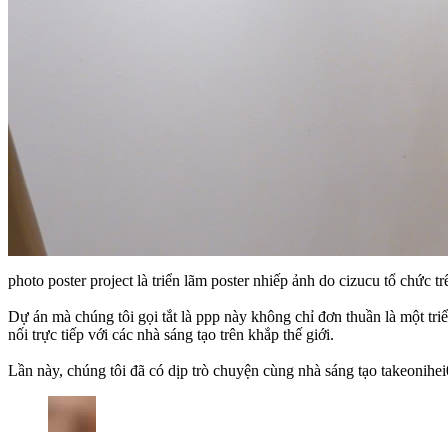
photo poster project là triển lãm poster nhiếp ảnh do cizucu tổ chức t
Dự án mà chúng tôi gọi tắt là ppp này không chỉ đơn thuần là một tri
nối trực tiếp với các nhà sáng tạo trên khắp thế giới.
Lần này, chúng tôi đã có dịp trò chuyện cùng nhà sáng tạo takeonihei