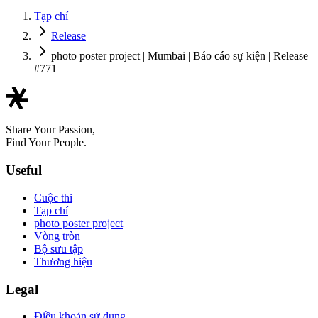
Tạp chí
Release
photo poster project | Mumbai | Báo cáo sự kiện | Release
#771
Share Your Passion,
Find Your People.
Useful
Cuộc thi
Tạp chí
photo poster project
Vòng tròn
Bộ sưu tập
Thương hiệu
Legal
Điều khoản sử dụng