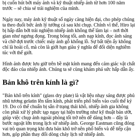
bị cuốn hút bởi máy ảnh và kỹ thuật nhiếp ảnh từ hơn 100 năm
trước – sẽ chia sẻ trải nghiệm của mình.
Ngày nay, máy ảnh kỹ thuật số ngày càng hiện đại, cho phép chúng
ta theo đuổi bức ảnh lý tưởng cả sau khi chụp. Chính vì thế, Hiro lại
bị hấp dẫn bởi trải nghiệm nhiếp ảnh không thể làm lại – nơi thời
gian như ngưng đọng. Trong bóng tối, anh nạp kính, đọc ánh sáng
và chờ đợi trước chiếc máy ảnh gỗ khổng lồ. Sự bất tiện ấy không
chỉ là hoài cổ, mà còn là giới hạn giàu ý nghĩa để đối diện nghiêm
túc với thế giới.
Hình ảnh được lưu giữ trên bề mặt kính mang đến cảm giác vật chất
độc đáo của nhiếp ảnh. Chúng ta sẽ cùng khám phá sức hấp dẫn ấy.
Bản khô trên kính là gì?
"Bản khô trên kính" (glass dry plate) là vật liệu nhạy sáng được phủ
nhũ tương gelatin lên tấm kính, phát triển phổ biến vào cuối thế kỷ
19. Do có thể chuẩn bị sẵn ở trạng thái khô, nhiếp ảnh gia không
còn phải xử lý phức tạp ngay tại hiện trường như kỹ thuật bản ướt,
giúp việc chụp ảnh ngoài phòng tối trở nên dễ dàng hơn – đây là
bước ngoặt lớn trong lịch sử nhiếp ảnh. George Eastman cũng đóng
vai trò quan trọng khi đưa bản khô trở nên phổ biến và dễ tiếp cận
hơn, góp phần thay đổi dòng chảy lịch sử nhiếp ảnh.