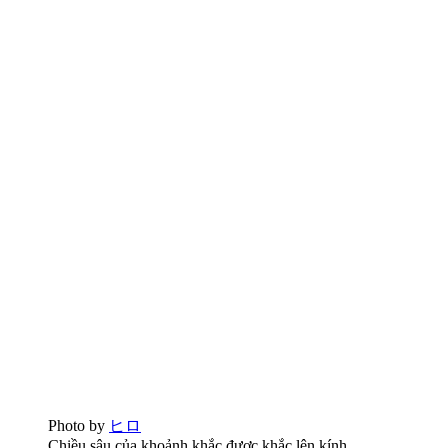
Photo by
ヒロ
Chiều sâu của khoảnh khắc được khắc lên kính