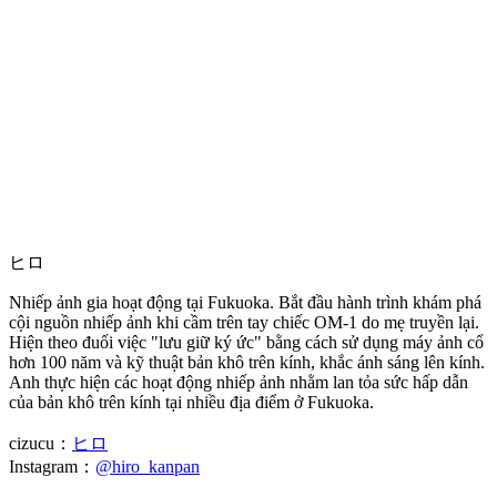
ヒロ
Nhiếp ảnh gia hoạt động tại Fukuoka. Bắt đầu hành trình khám phá
cội nguồn nhiếp ảnh khi cầm trên tay chiếc OM-1 do mẹ truyền lại.
Hiện theo đuổi việc "lưu giữ ký ức" bằng cách sử dụng máy ảnh cổ
hơn 100 năm và kỹ thuật bản khô trên kính, khắc ánh sáng lên kính.
Anh thực hiện các hoạt động nhiếp ảnh nhằm lan tỏa sức hấp dẫn
của bản khô trên kính tại nhiều địa điểm ở Fukuoka.
cizucu：
ヒロ
Instagram：
@hiro_kanpan