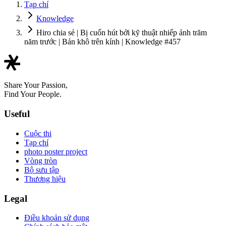
Tạp chí
Knowledge
Hiro chia sẻ | Bị cuốn hút bởi kỹ thuật nhiếp ảnh trăm
năm trước | Bản khô trên kính | Knowledge #457
Share Your Passion,
Find Your People.
Useful
Cuộc thi
Tạp chí
photo poster project
Vòng tròn
Bộ sưu tập
Thương hiệu
Legal
Điều khoản sử dụng