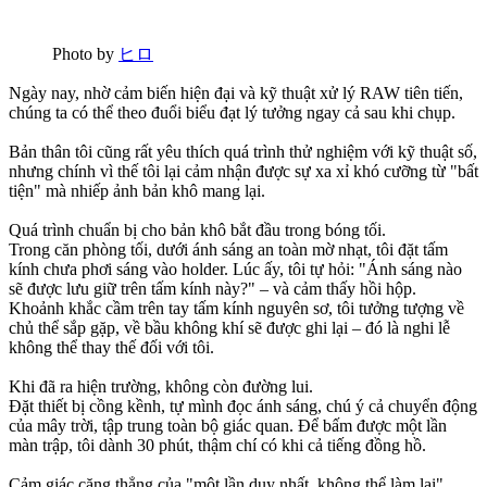
Photo by
ヒロ
Ngày nay, nhờ cảm biến hiện đại và kỹ thuật xử lý RAW tiên tiến,
chúng ta có thể theo đuổi biểu đạt lý tưởng ngay cả sau khi chụp.
Bản thân tôi cũng rất yêu thích quá trình thử nghiệm với kỹ thuật số,
nhưng chính vì thế tôi lại cảm nhận được sự xa xỉ khó cưỡng từ "bất
tiện" mà nhiếp ảnh bản khô mang lại.
Quá trình chuẩn bị cho bản khô bắt đầu trong bóng tối.
Trong căn phòng tối, dưới ánh sáng an toàn mờ nhạt, tôi đặt tấm
kính chưa phơi sáng vào holder. Lúc ấy, tôi tự hỏi: "Ánh sáng nào
sẽ được lưu giữ trên tấm kính này?" – và cảm thấy hồi hộp.
Khoảnh khắc cầm trên tay tấm kính nguyên sơ, tôi tưởng tượng về
chủ thể sắp gặp, về bầu không khí sẽ được ghi lại – đó là nghi lễ
không thể thay thế đối với tôi.
Khi đã ra hiện trường, không còn đường lui.
Đặt thiết bị cồng kềnh, tự mình đọc ánh sáng, chú ý cả chuyển động
của mây trời, tập trung toàn bộ giác quan. Để bấm được một lần
màn trập, tôi dành 30 phút, thậm chí có khi cả tiếng đồng hồ.
Cảm giác căng thẳng của "một lần duy nhất, không thể làm lại"