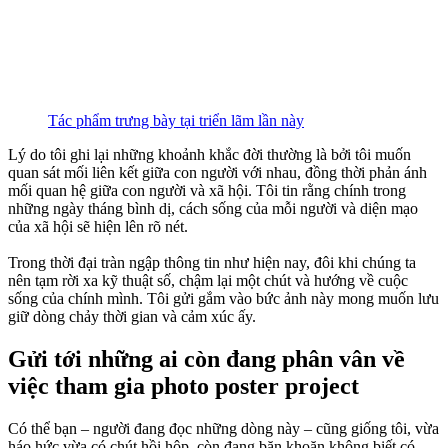
Tác phẩm trưng bày tại triển lãm lần này
Lý do tôi ghi lại những khoảnh khắc đời thường là bởi tôi muốn
quan sát mối liên kết giữa con người với nhau, đồng thời phản ánh
mối quan hệ giữa con người và xã hội. Tôi tin rằng chính trong
những ngày tháng bình dị, cách sống của mỗi người và diện mạo
của xã hội sẽ hiện lên rõ nét.
Trong thời đại tràn ngập thông tin như hiện nay, đôi khi chúng ta
nên tạm rời xa kỹ thuật số, chậm lại một chút và hướng về cuộc
sống của chính mình. Tôi gửi gắm vào bức ảnh này mong muốn lưu
giữ dòng chảy thời gian và cảm xúc ấy.
Gửi tới những ai còn đang phân vân về
việc tham gia photo poster project
Có thể bạn – người đang đọc những dòng này – cũng giống tôi, vừa
háo hức vừa có chút hồi hộp, còn đang băn khoăn không biết có