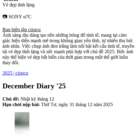
Vẻ đẹp tĩnh lặng
📷 SONY α7C
Ban biên tập cizucu
Ánh sáng dịu dàng tạo nên những bóng đổ tinh tế, mang lại cảm
giác hiện diện mạnh mẽ trong không gian yên tĩnh, tự nhiên thu hút
ánh nhìn. Việc chụp ảnh đen trắng làm nổi bật kết cấu tinh tế, truyền
tải vẻ đẹp tĩnh lặng và sức mạnh phù hợp với chủ đề 2025. Bức ảnh
này thể hiện vẻ đẹp bất biến của thời gian trong một thế giới luôn
thay đổi.
2025 | cizucu
December Diary '25
Chủ đề:
Nhật ký tháng 12
Hạn chót nộp bài:
Thứ Tư, ngày 31 tháng 12 năm 2025