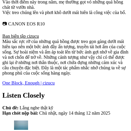
Vào thời điểm này trong năm, mẹ thường gọt vỏ những quả hồng
chát từ vườn nhà.
Việc treo chúng lên và phơi khô dưới mái hiên là công việc của bố.
📷 CANON EOS R10
Ban biên tập cizucu
Màu sắc rực rỡ của những quả hồng được treo gọn gàng dưới mái
hiên tạo nên một bức ảnh đầy ấn tượng, truyền tải hơi ấm của cuộc
sống. Sự hoài niệm và ấm áp toát lên từ bức ảnh gợi nhớ về gia đình
và nơi chốn để trở về. Những cảnh tượng như vậy chỉ có thể được
ghi lại ở những nơi thân thuộc, nơi chứa đựng những cảm xúc và
câu chuyện đặc biệt. Đây là một tác phẩm nhắc nhở chúng ta về sự
phong phú của cuộc sống hàng ngày.
One Block, Enough | cizucu
Listen Closely
Chủ đề:
Lắng nghe thật kỹ
Hạn chót nộp bài:
Chủ nhật, ngày 14 tháng 12 năm 2025