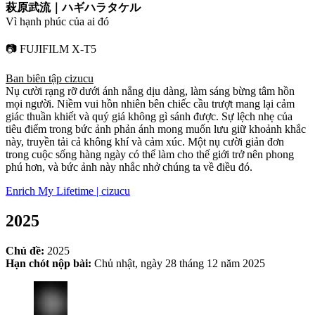
萩原武流｜ハギハラタケル
Vì hạnh phúc của ai đó
📷 FUJIFILM X-T5
Ban biên tập cizucu
Nụ cười rạng rỡ dưới ánh nắng dịu dàng, làm sáng bừng tâm hồn
mọi người. Niềm vui hồn nhiên bên chiếc cầu trượt mang lại cảm
giác thuần khiết và quý giá không gì sánh được. Sự lệch nhẹ của
tiêu điểm trong bức ảnh phản ánh mong muốn lưu giữ khoảnh khắc
này, truyền tải cả không khí và cảm xúc. Một nụ cười giản đơn
trong cuộc sống hàng ngày có thể làm cho thế giới trở nên phong
phú hơn, và bức ảnh này nhắc nhở chúng ta về điều đó.
Enrich My Lifetime | cizucu
2025
Chủ đề:
2025
Hạn chót nộp bài:
Chủ nhật, ngày 28 tháng 12 năm 2025