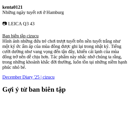
kenta0121
Những ngày tuyết rơi ở Hamburg
📷 LEICA Q3 43
Ban biên tập cizucu
Hình ảnh những đứa trẻ chơi trượt tuyết trên nền tuyết trắng như
một ký ức ấm áp của mùa đông được ghi lại trong nhật ký. Tiếng
cười dường như vang vọng đến tận đây, khiến cái lạnh của mùa
đông trở nên dễ chịu hơn. Tác phẩm này nhắc nhở chúng ta rằng,
trong những khoảnh khắc đời thường, luôn tồn tại những niềm hạnh
phúc nhỏ bé.
December Diary '25 | cizucu
Gợi ý từ ban biên tập