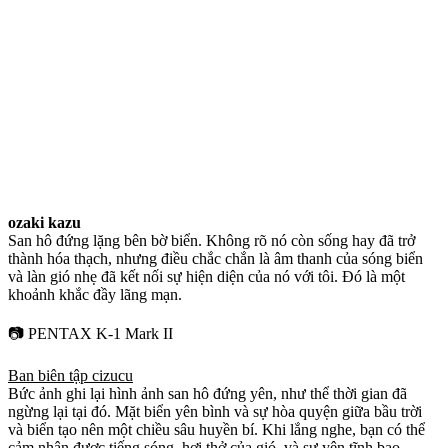
ozaki kazu
San hô đứng lặng bên bờ biển. Không rõ nó còn sống hay đã trở
thành hóa thạch, nhưng điều chắc chắn là âm thanh của sóng biển
và làn gió nhẹ đã kết nối sự hiện diện của nó với tôi. Đó là một
khoảnh khắc đầy lãng mạn.
📷 PENTAX K-1 Mark II
Ban biên tập cizucu
Bức ảnh ghi lại hình ảnh san hô đứng yên, như thể thời gian đã
ngừng lại tại đó. Mặt biển yên bình và sự hòa quyện giữa bầu trời
và biển tạo nên một chiều sâu huyền bí. Khi lắng nghe, bạn có thể
cảm nhận được tiếng sóng, hơi thở của gió, và sự yên tĩnh bao