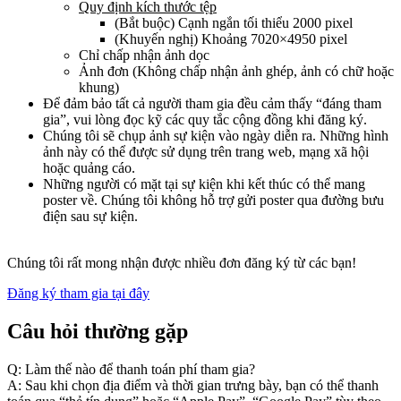
Quy định kích thước tệp
(Bắt buộc) Cạnh ngắn tối thiểu 2000 pixel
(Khuyến nghị) Khoảng 7020×4950 pixel
Chỉ chấp nhận ảnh dọc
Ảnh đơn (Không chấp nhận ảnh ghép, ảnh có chữ hoặc
khung)
Để đảm bảo tất cả người tham gia đều cảm thấy “đáng tham
gia”, vui lòng đọc kỹ các quy tắc cộng đồng khi đăng ký.
Chúng tôi sẽ chụp ảnh sự kiện vào ngày diễn ra. Những hình
ảnh này có thể được sử dụng trên trang web, mạng xã hội
hoặc quảng cáo.
Những người có mặt tại sự kiện khi kết thúc có thể mang
poster về. Chúng tôi không hỗ trợ gửi poster qua đường bưu
điện sau sự kiện.
Chúng tôi rất mong nhận được nhiều đơn đăng ký từ các bạn!
Đăng ký tham gia tại đây
Câu hỏi thường gặp
Q: Làm thế nào để thanh toán phí tham gia?
A: Sau khi chọn địa điểm và thời gian trưng bày, bạn có thể thanh