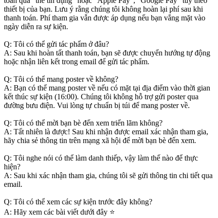
toán qua “thẻ tín dụng” hoặc “Apple Pay”, “Google Pay” tùy theo
thiết bị của bạn. Lưu ý rằng chúng tôi không hoàn lại phí sau khi
thanh toán. Phí tham gia vẫn được áp dụng nếu bạn vắng mặt vào
ngày diễn ra sự kiện.
Q: Tôi có thể gửi tác phẩm ở đâu?
A: Sau khi hoàn tất thanh toán, bạn sẽ được chuyển hướng tự động
hoặc nhận liên kết trong email để gửi tác phẩm.
Q: Tôi có thể mang poster về không?
A: Bạn có thể mang poster về nếu có mặt tại địa điểm vào thời gian
kết thúc sự kiện (16:00). Chúng tôi không hỗ trợ gửi poster qua
đường bưu điện. Vui lòng tự chuẩn bị túi để mang poster về.
Q: Tôi có thể mời bạn bè đến xem triển lãm không?
A: Tất nhiên là được! Sau khi nhận được email xác nhận tham gia,
hãy chia sẻ thông tin trên mạng xã hội để mời bạn bè đến xem.
Q: Tôi nghe nói có thể làm danh thiếp, vậy làm thế nào để thực
hiện?
A: Sau khi xác nhận tham gia, chúng tôi sẽ gửi thông tin chi tiết qua
email.
Q: Tôi có thể xem các sự kiện trước đây không?
A: Hãy xem các bài viết dưới đây ⭐️