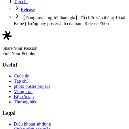
Tạp chí
Release
【Đang tuyển người tham gia】Tổ chức vào tháng 10 tại
Kobe | Trưng bày poster ảnh của bạn | Release #605
Share Your Passion,
Find Your People.
Useful
Cuộc thi
Tạp chí
photo poster project
Vòng tròn
Bộ sưu tập
Thương hiệu
Legal
Điều khoản sử dụng